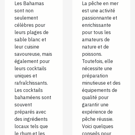
Les Bahamas
La pêche en mer
populaires
pleinement
sont non
est une activité
des
de cette
seulement
passionnante et
Bahamas
activité ?
célèbres pour
enrichissante
leurs plages de
pour tous les
sable blanc et
amateurs de
leur cuisine
nature et de
savoureuse, mais
poissons.
également pour
Toutefois, elle
leurs cocktails
nécessite une
uniques et
préparation
rafraîchissants.
minutieuse et des
Les cocktails
équipements de
bahaméens sont
qualité pour
souvent
garantir une
préparés avec
expérience de
des ingrédients
pêche réussie.
locaux tels que
Voici quelques
le rhum et les
conseils pour