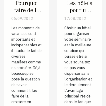
Pourquoi
Les hôtels
faire de la
pour un
croisière en
séminaire à
06/09/2022
17/08/2022
Europe ?
Lyon : quels
Les moments de
Choisir un hôtel
quartiers
vacances sont
pour organiser
choisir ?
importants et
votre séminaire
indispensables et
est la meilleure
il faudra le fait de
solution qui
diverses
puisse être si
manières comme
vous souhaitez
en croisière. Déjà
ne pas vous
beaucoup se
disperser sans
pose la question
l’organisation et
de savoir
le déroulement.
comment il faut
L’avantage
faire de la
principal réside
croisière en
dans le fait que