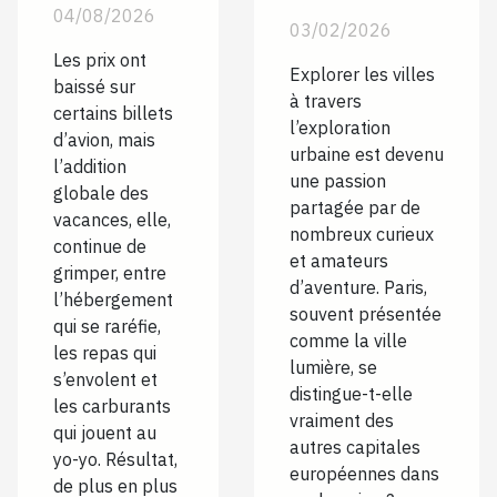
ne vous dit
04/08/2026
comment
03/02/2026
sur la
Paris se
Les prix ont
façon de
Explorer les villes
compare-t-
baissé sur
à travers
dépenser
certains billets
elle aux
l’exploration
moins en
d’avion, mais
autres
urbaine est devenu
l’addition
vacances
une passion
capitales
globale des
partagée par de
européennes
vacances, elle,
nombreux curieux
continue de
?
et amateurs
grimper, entre
d’aventure. Paris,
l’hébergement
souvent présentée
qui se raréfie,
comme la ville
les repas qui
lumière, se
s’envolent et
distingue-t-elle
les carburants
vraiment des
qui jouent au
autres capitales
yo-yo. Résultat,
européennes dans
de plus en plus