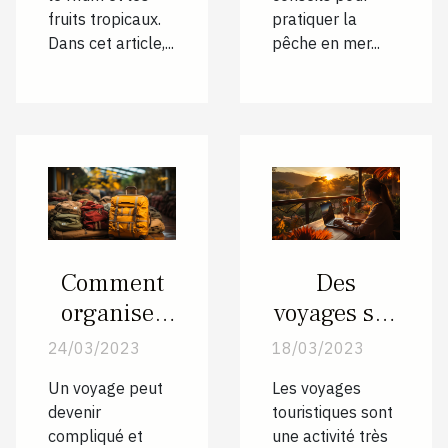
fruits tropicaux.
pratiquer la
Dans cet article,...
pêche en mer...
Comment
Des
organiser
voyages sur
son voyage
mesure
24/03/2023
18/03/2023
?
avec un site
Un voyage peut
Les voyages
de services
devenir
touristiques sont
touristique
compliqué et
une activité très