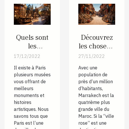
Quels sont
Découvrez
les
les choses à
meilleurs
faire
17/12/2022
27/11/2022
musées de
absolument
Il existe à Paris
Avec une
la ville
à
plusieurs musées
population de
parisienne
Marrakech
vous offrant de
près d’un million
?
meilleurs
d’habitants,
monuments et
Marrakech est la
histoires
quatrième plus
artistiques. Nous
grande ville du
savons tous que
Maroc. Si la “ville
Paris est l’une
rose” est une