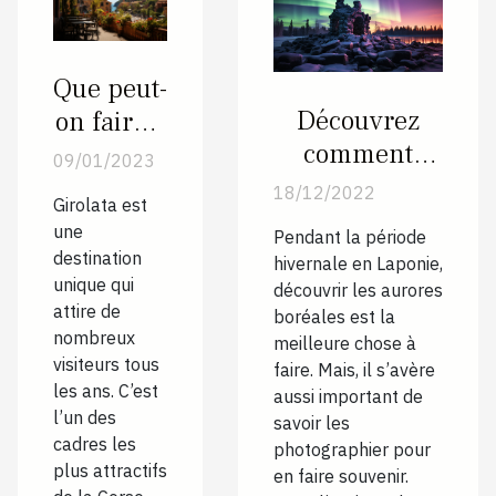
Que peut-
Découvrez
on faire à
comment
Girolata ?
09/01/2023
photographier
18/12/2022
Girolata est
les aurores
une
Pendant la période
boréales en
destination
hivernale en Laponie,
Laponie
unique qui
découvrir les aurores
attire de
boréales est la
nombreux
meilleure chose à
visiteurs tous
faire. Mais, il s’avère
les ans. C’est
aussi important de
l’un des
savoir les
cadres les
photographier pour
plus attractifs
en faire souvenir.