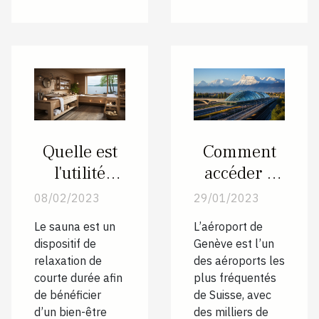
Quelle est
Comment
l'utilité
accéder à
d'une
l’aéroport
08/02/2023
29/01/2023
maison de
de Genève
Le sauna est un
L’aéroport de
vacances
sans
dispositif de
Genève est l’un
avec sauna
vignettes ?
relaxation de
des aéroports les
?
courte durée afin
plus fréquentés
de bénéficier
de Suisse, avec
d’un bien-être
des milliers de