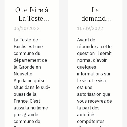
Que faire à
La
La Teste-
demande
De-Buchs
de visa est-
06/10/2022
10/09/2022
lors de
elle
La Teste-de-
Avant de
votre
obligatoire
Buchs est une
répondre à cette
voyage ?
pour entrer
commune du
question, il serait
sur le
département de
normal d’avoir
la Gironde en
quelques
territoire
Nouvelle-
informations sur
togolais ?
Aquitaine qui se
le visa. Le visa
situe dans le sud-
est une
ouest de la
autorisation que
France. C’est
vous recevrez de
aussi la huitième
la part des
plus grande
autorités
commune de
compétentes