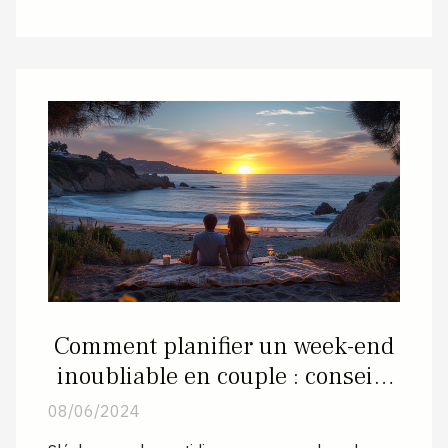
Comment planifier un week-end
inoubliable en couple : conseils
et idées pour une escapade
08/06/2024
romantique unique