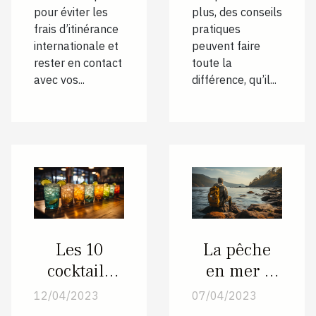
pour éviter les
plus, des conseils
frais d’itinérance
pratiques
internationale et
peuvent faire
rester en contact
toute la
avec vos...
différence, qu’il...
Les 10
La pêche
cocktails
en mer :
locaux les
comment
12/04/2023
07/04/2023
plus
jouir