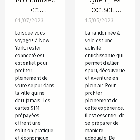
Économisez
Quelques
en
conseils
voyageant à
pratiques
01/07/2023
15/05/2023
New York :
pour une
Lorsque vous
La randonnée à
Les
randonnée
voyagez à New
vélo est une
meilleures
à vélo
York, rester
activité
cartes SIM
réussie
connecté est
enrichissante qui
essentiel pour
permet d’allier
prépayées
profiter
sport, découverte
pour les
pleinement de
et aventure en
voyageurs
votre séjour dans
plein air. Pour
la ville qui ne
profiter
dort jamais. Les
pleinement de
cartes SIM
cette expérience,
prépayées
il est essentiel de
offrent une
se préparer de
solution pratique
manière
et économique
adéquate. De