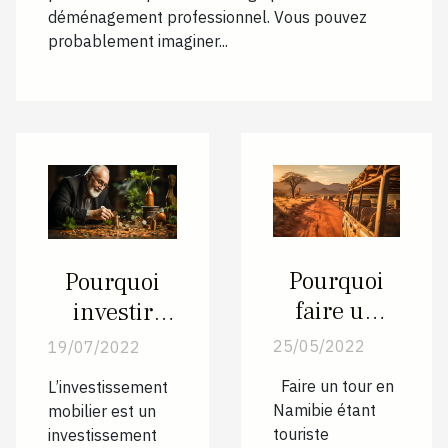
déménagement professionnel. Vous pouvez
probablement imaginer...
Pourquoi
Pourquoi
faire un
investir
safari en
dans
25/05/2022
19/07/2022
Namibie en
l'immobilier
Faire un tour en
L’investissement
tant que
?
Namibie étant
mobilier est un
touriste ?
touriste
investissement