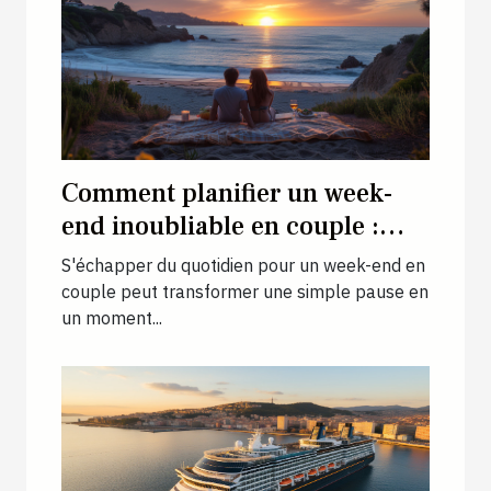
Comment planifier un week-
end inoubliable en couple :
conseils et idées pour une
S'échapper du quotidien pour un week-end en
escapade romantique unique
couple peut transformer une simple pause en
un moment...