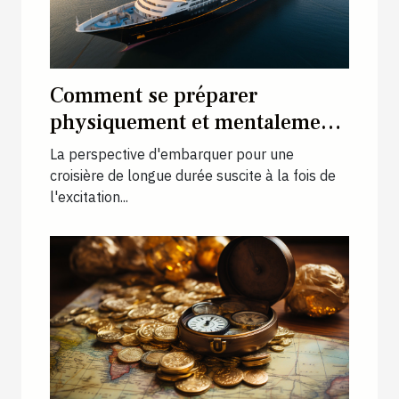
Comment se préparer
physiquement et mentalement
pour une croisière longue
La perspective d'embarquer pour une
durée
croisière de longue durée suscite à la fois de
l'excitation...