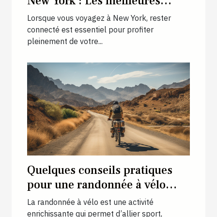
New York : Les meilleures
cartes SIM prépayées pour les
Lorsque vous voyagez à New York, rester
voyageurs
connecté est essentiel pour profiter
pleinement de votre...
Quelques conseils pratiques
pour une randonnée à vélo
réussie
La randonnée à vélo est une activité
enrichissante qui permet d’allier sport,