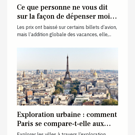
Ce que personne ne vous dit
sur la façon de dépenser moins
en vacances
Les prix ont baissé sur certains billets d’avion,
mais l’addition globale des vacances, elle,...
Exploration urbaine : comment
Paris se compare-t-elle aux
autres capitales européennes ?
Explorer les villes à travers l’exploration