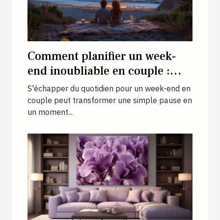
Comment planifier un week-
end inoubliable en couple :
conseils et idées pour une
S'échapper du quotidien pour un week-end en
escapade romantique unique
couple peut transformer une simple pause en
un moment...