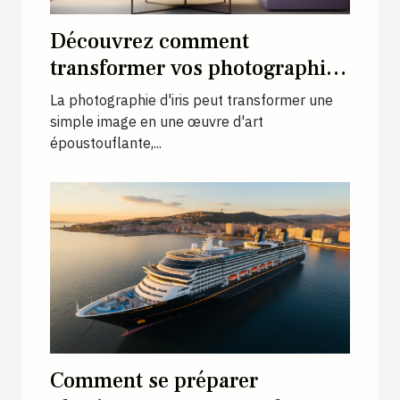
Découvrez comment
transformer vos photographies
d'iris en décoration intérieure
La photographie d'iris peut transformer une
unique
simple image en une œuvre d'art
époustouflante,...
Comment se préparer