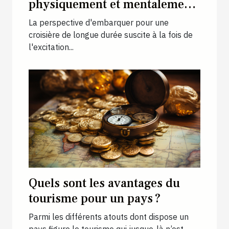
physiquement et mentalement
pour une croisière longue
La perspective d'embarquer pour une
durée
croisière de longue durée suscite à la fois de
l'excitation...
Quels sont les avantages du
tourisme pour un pays ?
Parmi les différents atouts dont dispose un
pays figure le tourisme qui jusque-là n’est